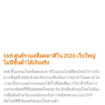
bk8 ศูนย์รวมสล็อตคาสิโน 2026 เว็บใหญ่
ไม่มีขั้นต่ำได้เงินจริง
bk8 ขึ้นแท่นเว็บสล็อตและคาสิโนออนไลน์ที่คนไทยไว้วางใจ
มากที่สุดปี 2026 ด้วยนวัตกรรมที่เหนือกว่าทุกเจ้าในตลาด ไม่
ว่าจะเป็นระบบฝากถอนออโต้เร็วที่สุดเพียง 3 วินาที หรือการ
แจกเครดิตฟรีที่อัปเดตสดใหม่ทุกวัน นักเดิมพันรุ่นใหม่ไม่ต้อง
รอยืนยันข้ามวัน แถมยังรองรับการสมัครผ่านระบบ OTP
อัตโนมัติที่ปลอดภัยและเป็นส่วนตัว