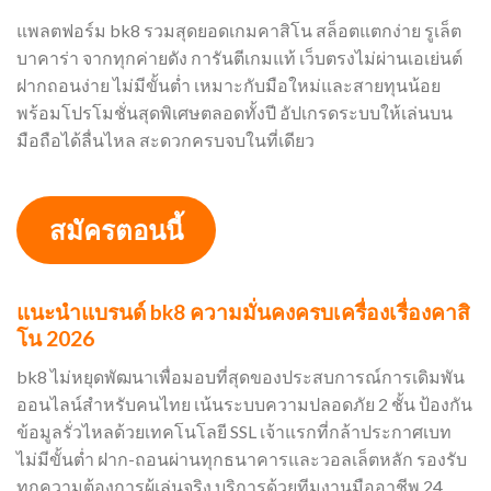
แพลตฟอร์ม bk8 รวมสุดยอดเกมคาสิโน สล็อตแตกง่าย รูเล็ต
บาคาร่า จากทุกค่ายดัง การันตีเกมแท้ เว็บตรงไม่ผ่านเอเย่นต์
ฝากถอนง่าย ไม่มีขั้นต่ำ เหมาะกับมือใหม่และสายทุนน้อย
พร้อมโปรโมชั่นสุดพิเศษตลอดทั้งปี อัปเกรดระบบให้เล่นบน
มือถือได้ลื่นไหล สะดวกครบจบในที่เดียว
สมัครตอนนี้
แนะนำแบรนด์ bk8 ความมั่นคงครบเครื่องเรื่องคาสิ
โน 2026
bk8 ไม่หยุดพัฒนาเพื่อมอบที่สุดของประสบการณ์การเดิมพัน
ออนไลน์สำหรับคนไทย เน้นระบบความปลอดภัย 2 ชั้น ป้องกัน
ข้อมูลรั่วไหลด้วยเทคโนโลยี SSL เจ้าแรกที่กล้าประกาศเบท
ไม่มีขั้นต่ำ ฝาก-ถอนผ่านทุกธนาคารและวอลเล็ตหลัก รองรับ
ทุกความต้องการผู้เล่นจริง บริการด้วยทีมงานมืออาชีพ 24